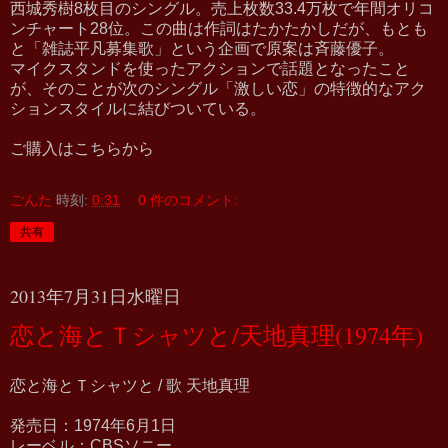
西城秀樹8枚目のシングル。売上枚数33.4万枚で年間オリコ
ンチャート28位。この曲は作詞はたかたかしだが、もとも
と「雑誌平凡募集歌」という企画で原案は斉藤優子。
マイクスタンドを使ったアクションで話題となったこと
が、そのことが次のシングル「激しい恋」の特徴的なアク
ションスタイルに結びついている。
ご購入はこちらから
ごんた
時刻:
0:31
0 件のコメント:
共有
2013年7月31日水曜日
恋と海とＴシャツと/天地真理(1974年)
恋と海とＴシャツと / 歌 天地真理
発売日：1974年6月1日
レーベル：CBSソニー