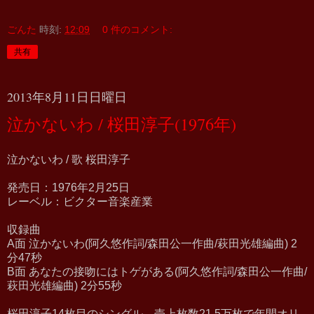
ごんた
時刻:
12:09
0 件のコメント:
共有
2013年8月11日日曜日
泣かないわ / 桜田淳子(1976年)
泣かないわ / 歌 桜田淳子
発売日：1976年2月25日
レーベル：ビクター音楽産業
収録曲
A面 泣かないわ(阿久悠作詞/森田公一作曲/萩田光雄編曲) 2
分47秒
B面 あなたの接吻にはトゲがある(阿久悠作詞/森田公一作曲/
萩田光雄編曲) 2分55秒
桜田淳子14枚目のシングル。売上枚数21.5万枚で年間オリ