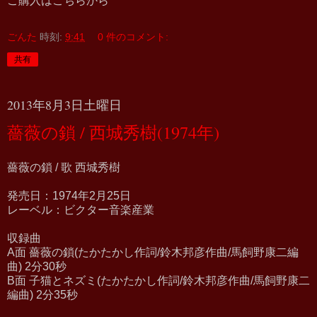
ご購入はこちらから
ごんた
時刻:
9:41
0 件のコメント:
共有
2013年8月3日土曜日
薔薇の鎖 / 西城秀樹(1974年)
薔薇の鎖 / 歌 西城秀樹
発売日：1974年2月25日
レーベル：ビクター音楽産業
収録曲
A面 薔薇の鎖(たかたかし作詞/鈴木邦彦作曲/馬飼野康二編
曲) 2分30秒
B面 子猫とネズミ(たかたかし作詞/鈴木邦彦作曲/馬飼野康二
編曲) 2分35秒