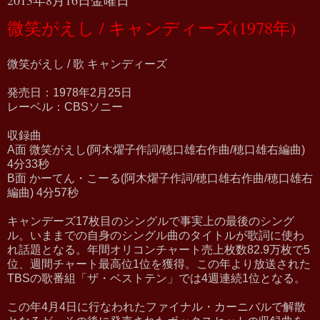
微笑がえし / キャンディーズ(1978年)
微笑がえし / 歌 キャンディーズ
発売日：1978年2月25日
レーベル：CBSソニー
収録曲
A面 微笑がえし(阿木燿子作詞/穂口雄右作曲/穂口雄右編曲)
4分33秒
B面 かーてん・こーる(阿木燿子作詞/穂口雄右作曲/穂口雄右
編曲) 4分57秒
キャンデーズ17枚目のシングルで事実上の最後のシング
ル。いままでの自身のシングル曲のタイトルが歌詞に使わ
れ話題となる。年間オリコンチャート売上枚数82.9万枚で5
位、週間チャート最高位1位を獲得。この年より放送された
TBSの歌番組「ザ・ベストテン」では4週連続1位となる。
この年4月4日に行なわれたファイナル・カーニバルで解散