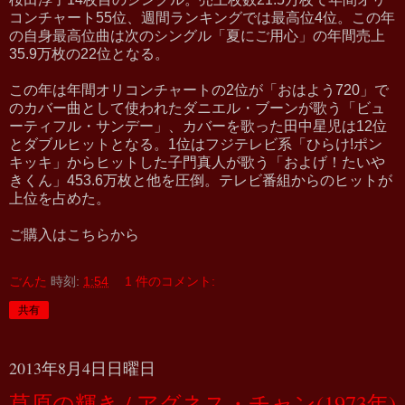
コンチャート55位、週間ランキングでは最高位4位。この年
の自身最高位曲は次のシングル「夏にご用心」の年間売上
35.9万枚の22位となる。
この年は年間オリコンチャートの2位が「おはよう720」で
のカバー曲として使われたダニエル・ブーンが歌う「ビュ
ーティフル・サンデー」、カバーを歌った田中星児は12位
とダブルヒットとなる。1位はフジテレビ系「ひらけ!ポン
キッキ」からヒットした子門真人が歌う「およげ！たいや
きくん」453.6万枚と他を圧倒。テレビ番組からのヒットが
上位を占めた。
ご購入はこちらから
ごんた
時刻:
1:54
1 件のコメント:
共有
2013年8月4日日曜日
草原の輝き / アグネス・チャン(1973年)