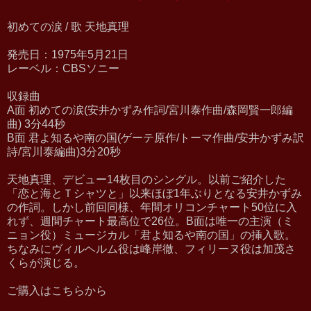
初めての涙 / 歌 天地真理
発売日：1975年5月21日
レーベル：CBSソニー
収録曲
A面 初めての涙(安井かずみ作詞/宮川泰作曲/森岡賢一郎編
曲) 3分44秒
B面 君よ知るや南の国(ゲーテ原作/トーマ作曲/安井かずみ訳
詩/宮川泰編曲)3分20秒
天地真理、デビュー14枚目のシングル。以前ご紹介した
「恋と海とＴシャツと」以来ほぼ1年ぶりとなる安井かずみ
の作詞。しかし前回同様、年間オリコンチャート50位に入
れず、週間チャート最高位で26位。B面は唯一の主演（ミ
ニョン役）ミュージカル「君よ知るや南の国」の挿入歌。
ちなみにヴィルヘルム役は峰岸徹、フィリーヌ役は加茂さ
くらが演じる。
ご購入はこちらから