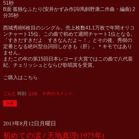
51秒
B面 孤独なふたり(安井かずみ作詞/馬飼野康二作曲・編曲) 2
分35秒
西城秀樹6枚目のシングル。売上枚数41.1万枚で年間オリコ
ンチャート15位。この曲で初めて週間チャート1位となる。
「すきだすきだよ すきなんだよ～！」とその後、秀樹の
定番となる絶叫型台詞回しがきも（肝）。＊キモではあり
ません。
またこの年の第15回日本レコード大賞ではこの曲で八代亜
紀、チェリッシュとならび歌唱賞を受賞。
ご購入はこちら
ごんた
時刻:
2:04
0 件のコメント:
共有
2013年8月12日月曜日
初めての涙 / 天地真理(1975年)