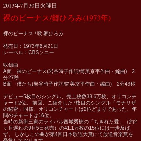
2013年7月30日火曜日
裸のビーナス/郷ひろみ(1973年)
裸のビーナス / 歌 郷ひろみ
発売日：1973年6月21日
レーベル：CBSソニー
収録曲
A面 裸のビーナス(岩谷時子作詞/筒美京平作曲・編曲) 2
分27秒
B面 僕たち(岩谷時子作詞/筒美京平作曲・編曲) 2分43秒
デビュー5枚目のシングル、売上枚数38.6万枚、オリコンチ
ャート2位。 前回、ご紹介した7枚目のシングル「モナリザ
の秘密」同様、オリコンチャートは2位どまりであった、年
間のチャートは16位。
当時の新御三家のライバル西城秀樹の「ちぎれた愛」（約2
ヶ月遅れの9月5日発売）の41.1万枚の15位には一歩及ば
ず。 しかしこの曲が第4回日本歌謡大賞にて放送音楽賞を
受賞しております。