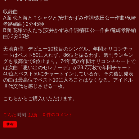
収録曲
A面 恋と海とＴシャツと(安井かずみ作詞/森田公一作曲/竜崎
孝路編曲) 2分45秒
B面 花嫁の友だち(安井かずみ作詞/森田公一作曲/竜崎孝路編
曲) 3分05秒
天地真理、デビュー10枚目のシングル。年間オリコンチャ
ートはベスト50に入れず、86位と振るわず、週刊ランキン
グも最高位で9位止まり。74年度の年間オリコンチャートで
は次曲「思い出のセレナーデ」が28.7万枚で年間チャート
40位とベスト50にチャートインしているが、その後は発表
の曲は最高位でベスト10に入ることはなくなる。アイドル
世代交代を感じさせる一枚。
こちらからご購入いただけます。
ごんた
時刻:
1:05
0 件のコメント:
共有