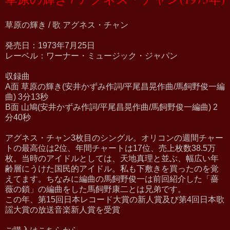
草原の輝き / 歌 アグネス・チャン
発売日：1973年7月25日
レーベル：ワーナー・ミュージック・ジャパン
収録曲
A面 草原の輝き(安井かずみ作詞/平尾昌晃作曲/馬飼野俊一編
曲) 3分13秒
B面 山鳩(安井かずみ作詞/平尾昌晃作曲/馬飼野俊一編曲) 2
分40秒
アグネス・チャン3枚目のシングル。オリコンの週間チャー
トの最高位は2位、年間チャートは17位、売上枚数38.5万
枚。当時のアイドルとしては、天地真理と並ぶ、幅広い年
齢層にうけた国民的アイドル。私も下敷きを買ったのを覚
えてます。ちなみに編曲の馬飼野俊一は前回紹介した「薔
薇の鎖」の編曲をした馬飼野康二とは兄弟です。
この年、第15回日本レコード大賞の新人賞及び第4回日本歌
謡大賞の放送音楽新人賞を受賞