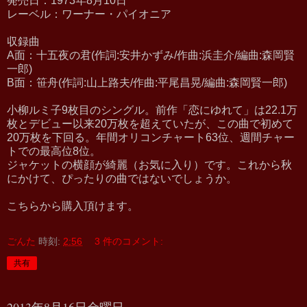
発売日：1973年8月10日
レーベル：ワーナー・パイオニア
収録曲
A面：十五夜の君(作詞:安井かずみ/作曲:浜圭介/編曲:森岡賢
一郎)
B面：笹舟(作詞:山上路夫/作曲:平尾昌晃/編曲:森岡賢一郎)
小柳ルミ子9枚目のシングル。前作「恋にゆれて」は22.1万
枚とデビュー以来20万枚を超えていたが、この曲で初めて
20万枚を下回る。年間オリコンチャート63位、週間チャー
トでの最高位8位。
ジャケットの横顔が綺麗（お気に入り）です。これから秋
にかけて、ぴったりの曲ではないでしょうか。
こちらから購入頂けます。
ごんた
時刻:
2:56
3 件のコメント:
共有
2013年8月16日金曜日