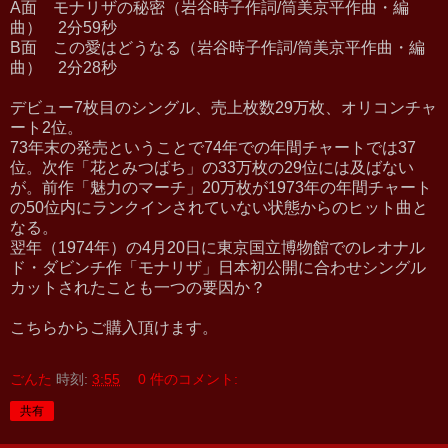
A面 モナリザの秘密（岩谷時子作詞/筒美京平作曲・編
曲） 2分59秒
B面 この愛はどうなる（岩谷時子作詞/筒美京平作曲・編
曲） 2分28秒
デビュー7枚目のシングル、売上枚数29万枚、オリコンチャ
ート2位。
73年末の発売ということで74年での年間チャートでは37
位。次作「花とみつばち」の33万枚の29位には及ばない
が。前作「魅力のマーチ」20万枚が1973年の年間チャート
の50位内にランクインされていない状態からのヒット曲と
なる。
翌年（1974年）の4月20日に東京国立博物館でのレオナル
ド・ダビンチ作「モナリザ」日本初公開に合わせシングル
カットされたことも一つの要因か？
こちらからご購入頂けます。
ごんた
時刻:
3:55
0 件のコメント:
共有